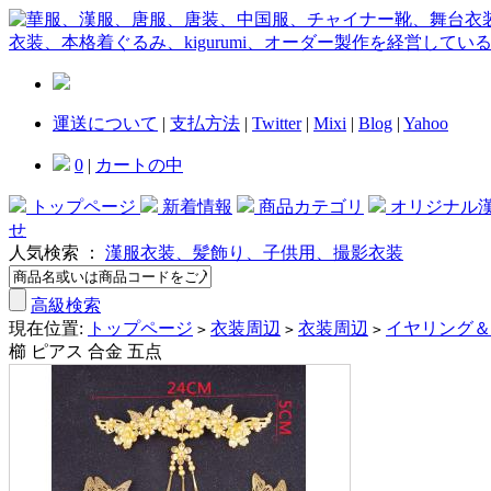
運送について
|
支払方法
|
Twitter
|
Mixi
|
Blog
|
Yahoo
0
|
カートの中
トップページ
新着情報
商品カテゴリ
オリジナル
せ
人気検索 ：
漢服衣装、髪飾り、子供用、撮影衣装
高級検索
現在位置:
トップページ
衣装周辺
衣装周辺
イヤリング＆
>
>
>
櫛 ピアス 合金 五点