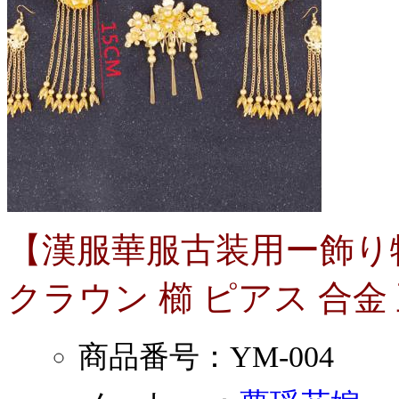
【漢服華服古装用ー飾り物
クラウン 櫛 ピアス 合金
商品番号：YM-004