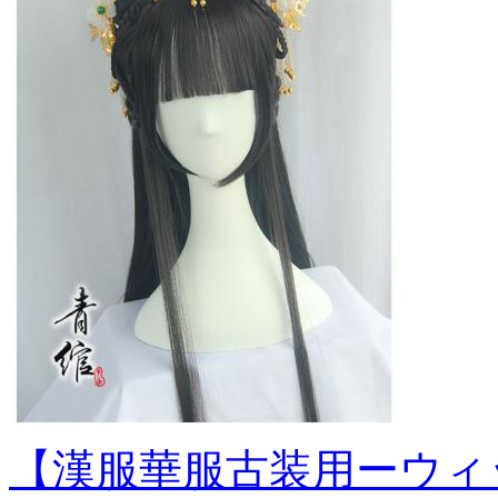
【漢服華服古装用ーウィッグ