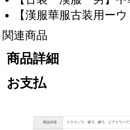
【漢服華服古装用ーウィ
関連商品
商品詳細
お支払
商品内容
クラウン*1、簪*2、櫛*1、ピアス*1ペ