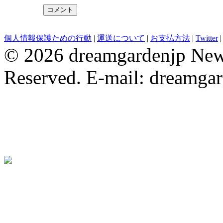
evening dresses
Wedding Party Dresses
bridesmaid dresses
Robe De 
個人情報保護ための行動
|
運送について
|
お支払方法
|
Twitter
© 2026 dreamgardenjp NewC
Reserved. E-mail: dreamga