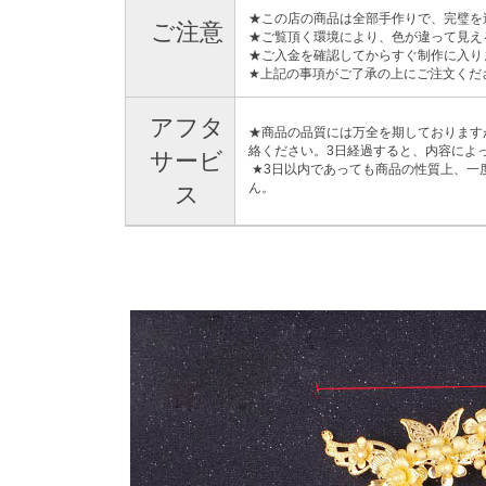
★この店の商品は全部手作りで、完璧を
ご注意
★ご覧頂く環境により、色が違って見え
★ご入金を確認してからすぐ制作に入り
★上記の事項がご了承の上にご注文くだ
アフタ
★商品の品質には万全を期しております
絡ください。3日経過すると、内容によ
サービ
★3日以内であっても商品の性質上、一
ん。
ス