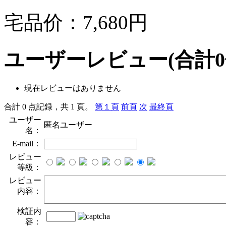
宅品价：
7,680円
ユーザーレビュー
(合計
0
現在レビューはありません
合計 0 点記録，共 1 頁。
第１頁
前頁
次
最終頁
ユーザー
匿名ユーザー
名：
E-mail：
レビュー
等級：
レビュー
内容：
検証内
容：