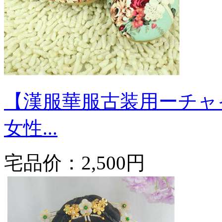
【漢服華服古装用ーチャ
女性...
宅品价：
2,500円