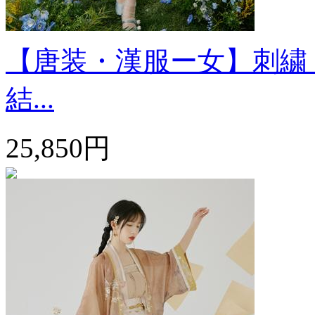
【唐装・漢服ー女】刺繍 
結...
25,850円