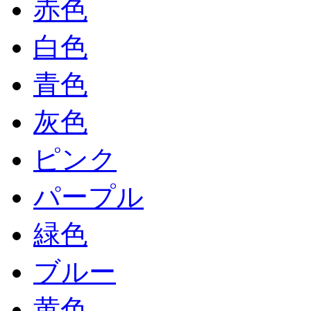
赤色
白色
青色
灰色
ピンク
パープル
緑色
ブルー
黄色