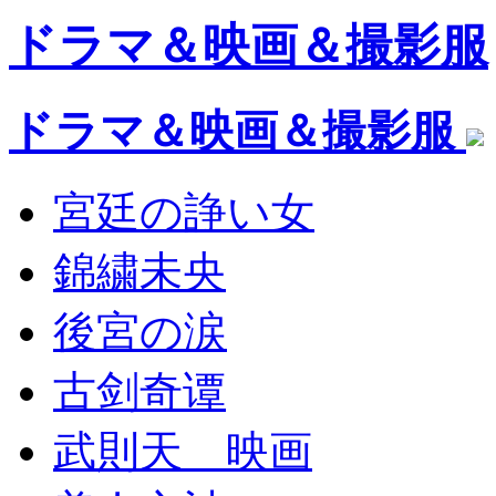
ドラマ＆映画＆撮影服
ドラマ＆映画＆撮影服
宮廷の諍い女
錦繍未央
後宮の涙
古剑奇谭
武則天 映画