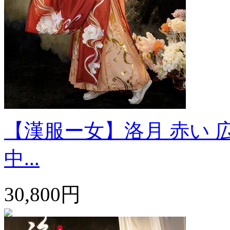
【漢服ー女】洛月 赤い 
中...
30,800円