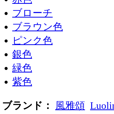
ブローチ
ブラウン色
ピンク色
銀色
緑色
紫色
ブランド：
風雅頌
Luoli