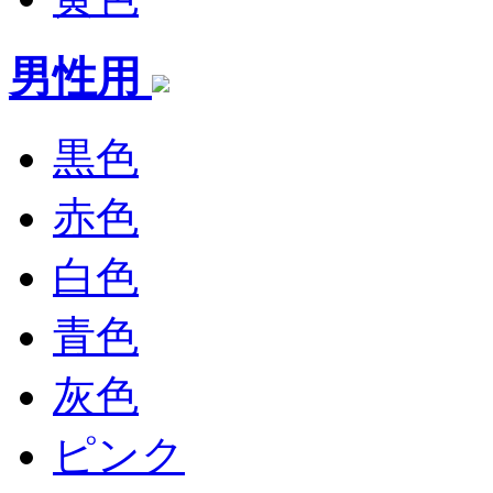
男性用
黒色
赤色
白色
青色
灰色
ピンク