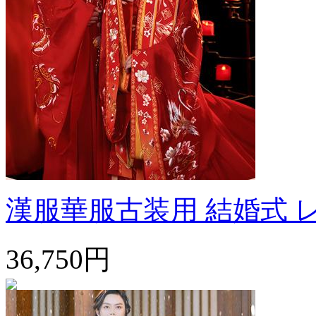
漢服華服古装用 結婚式 レ
36,750円