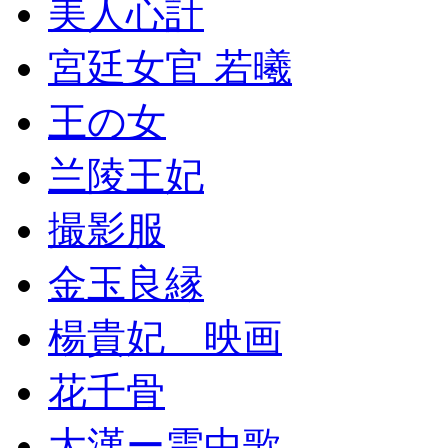
美人心計
宮廷女官 若曦
王の女
兰陵王妃
撮影服
金玉良縁
楊貴妃 映画
花千骨
大漢ー雲中歌