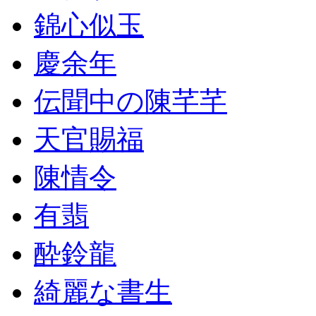
錦心似玉
慶余年
伝聞中の陳芊芊
天官賜福
陳情令
有翡
酔鈴龍
綺麗な書生