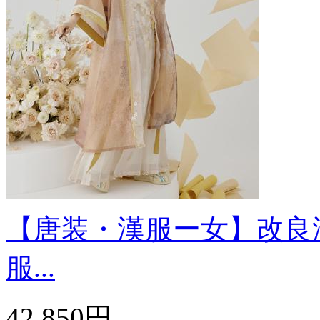
【唐装・漢服ー女】改良漢
服...
42,850円