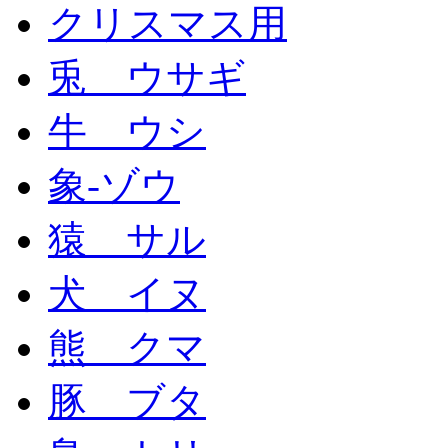
クリスマス用
兎 ウサギ
牛 ウシ
象-ゾウ
猿 サル
犬 イヌ
熊 クマ
豚 ブタ