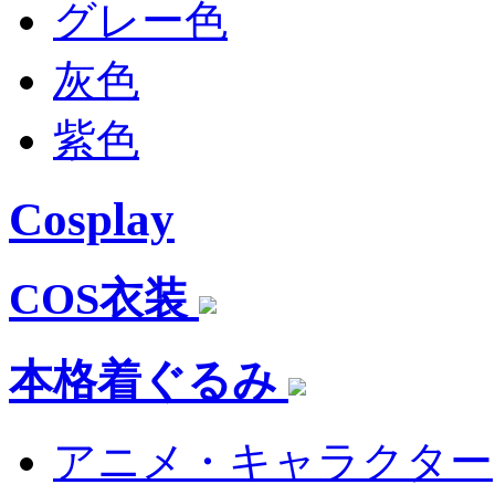
グレー色
灰色
紫色
Cosplay
COS衣装
本格着ぐるみ
アニメ・キャラクター