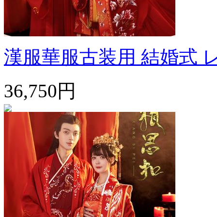
漢服華服古装用 結婚式 レ
36,750円