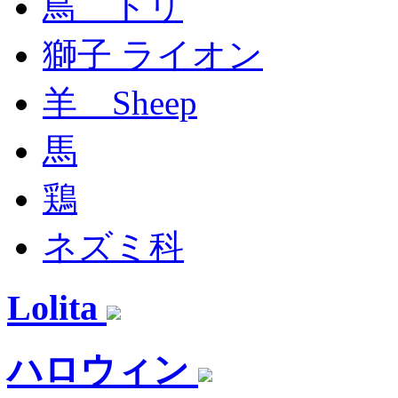
鳥 トリ
獅子 ライオン
羊 Sheep
馬
鶏
ネズミ科
Lolita
ハロウィン