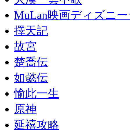
MuLan映画ディズニ
擇天記
故宮
楚喬伝
如懿伝
愉此一生
原神
延禧攻略