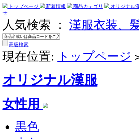
トップページ
新着情報
商品カテゴリ
オリジナル
せ
人気検索 ：
漢服衣装、
高級検索
現在位置:
トップページ
オリジナル漢服
女性用
黒色