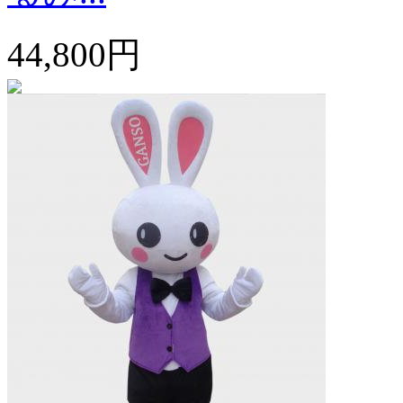
44,800円