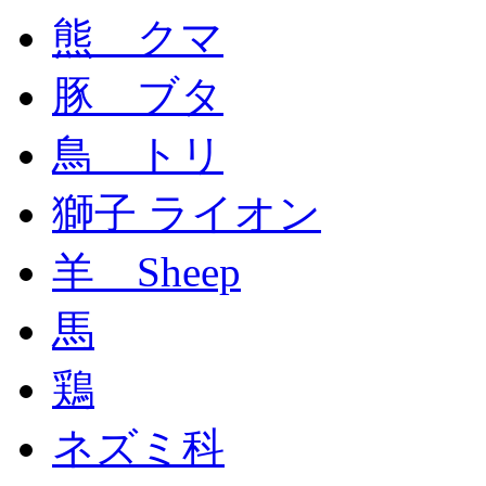
熊 クマ
豚 ブタ
鳥 トリ
獅子 ライオン
羊 Sheep
馬
鶏
ネズミ科