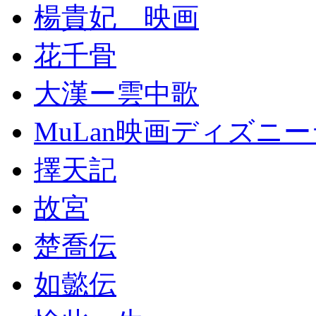
楊貴妃 映画
花千骨
大漢ー雲中歌
MuLan映画ディズニ
擇天記
故宮
楚喬伝
如懿伝