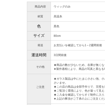
商品内容
ウィッグのみ
材質
高温糸
色
黒色
サイズ
80cm
発送
お支払いを確認してから1～2週間前後
運送時間
3日間前後
★商品の数が少ないため、在庫が無くな
その他
★製作過程により、商品の写真と異なる
★ガラス製品は中にたまに小さい泡、小
さいませ。
★この店の商品は全部手作りで、完璧を
ご注意
★ご覧頂く環境により、色が違って見え
★ご入金を確認してからすぐ制作に入り
★上記の事項がご了承の上にご注文くだ