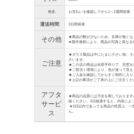
発送
お支払いを確認してから1～2週間前後
運送時間
3日間前後
★商品の数が少ないため、在庫が無くな
その他
★製作過程により、商品の写真と異なる
★ガラス製品は中にたまに小さい泡、小
さいませ。
ご注意
★この店の商品は全部手作りで、完璧を
★ご覧頂く環境により、色が違って見え
★ご入金を確認してからすぐ制作に入り
★上記の事項がご了承の上にご注文くだ
アフタ
★商品の品質には万全を期しております
絡ください。3日経過すると、内容によ
サービ
★3日以内であっても商品の性質上、一
ん。
ス