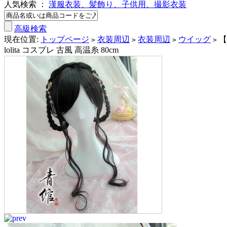
人気検索 ：
漢服衣装、髪飾り、子供用、撮影衣装
高級検索
現在位置:
トップページ
衣装周辺
衣装周辺
ウイッグ
【
>
>
>
>
lolita コスプレ 古風 高温糸 80cm