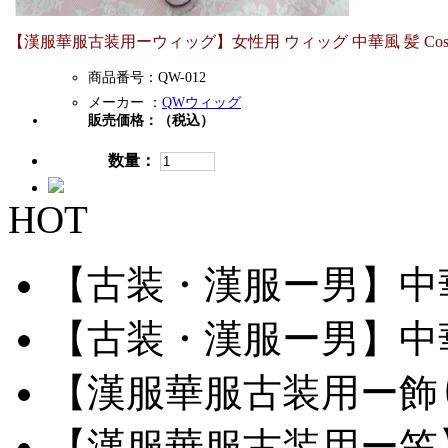
【漢服華服古装用ーウィッグ】女性用 ウィッグ 中華風 髪 Cosplay 
商品番号：QW-012
メーカー ：
QWウィッグ
販売価格：
（税込）
数量：
HOT
【古装・漢服ー男】中華服
【古装・漢服ー男】中華服
【漢服華服古装用ー飾り
【漢服華服古装用ー笠】網