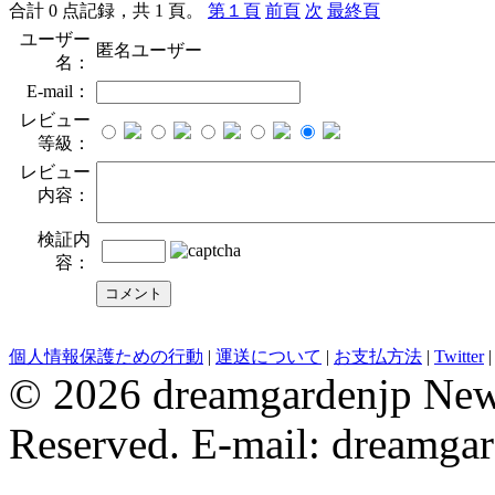
合計 0 点記録，共 1 頁。
第１頁
前頁
次
最終頁
ユーザー
匿名ユーザー
名：
E-mail：
レビュー
等級：
レビュー
内容：
検証内
容：
evening dresses
Wedding Party Dresses
bridesmaid dresses
Robe De 
個人情報保護ための行動
|
運送について
|
お支払方法
|
Twitter
© 2026 dreamgardenjp NewC
Reserved. E-mail: dreamga