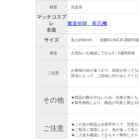
材質
高温糸
マッチコスプ
レ
魔道祖師 藍忘機
衣装
サイズ
長さ約80cm 頭囲50-60CM 調節可能
発送
お支払いを確認してから3～5週間前後
お客様の顔が違うので、前髪が切ってな
ご注意
状況によって、ご自由に刈り込んでくだ
★商品の数が少ないため、在庫が無くな
その他
★製作過程により、商品の写真と異なる
★この店の商品は全部手作りで、完璧を
ご注意
★ご覧頂く環境により、色が違って見え
★ご入金を確認してからすぐ制作に入り