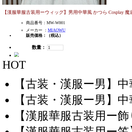
【漢服華服古装用ーウィッグ】男用中華風 かつら Cosplay 魔
商品番号：MW-W001
メーカー ：
MIAOWU
販売価格：
（税込）
数量：
HOT
【古装・漢服ー男】中華服
【古装・漢服ー男】中華服
【漢服華服古装用ー飾り
【漢服華服古装用ー笠】網