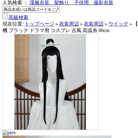
人気検索 ：
漢服衣装、髪飾り、子供用、撮影衣装
高級検索
現在位置:
トップページ
衣装周辺
衣装周辺
ウイッグ
【
>
>
>
>
機 ブラック ドラマ用 コスプレ 古風 高温糸 80cm