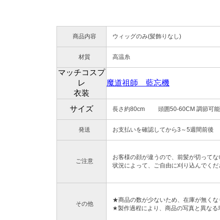
商品内容
ウィッグのみ(髪飾りなし)
材質
高温糸
マッチコスプ
レ
魔道祖師 藍忘機
衣装
サイズ
長さ約80cm 頭囲50-60CM 調節可能
発送
お支払いを確認してから3～5週間前後
お客様の顔が違うので、前髪が切ってな
ご注意
状況によって、ご自由に刈り込んでくだ
★商品の数が少ないため、在庫が無くな
その他
★製作過程により、商品の写真と異なる