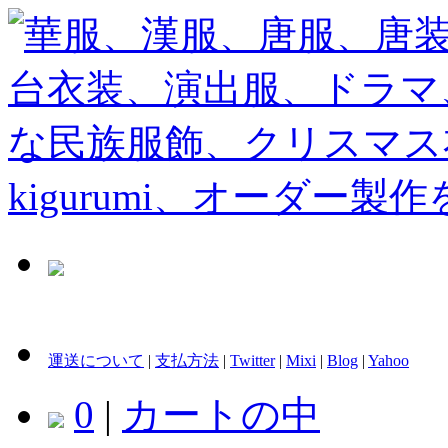
運送について
|
支払方法
|
Twitter
|
Mixi
|
Blog
|
Yahoo
0
|
カートの中