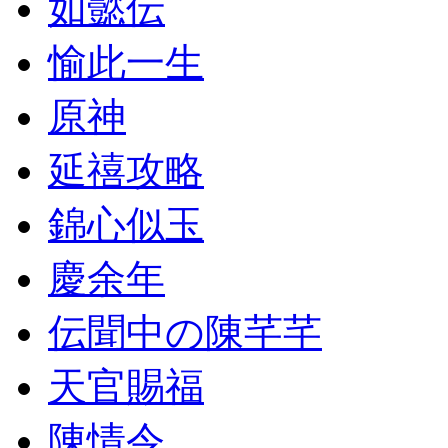
如懿伝
愉此一生
原神
延禧攻略
錦心似玉
慶余年
伝聞中の陳芊芊
天官賜福
陳情令