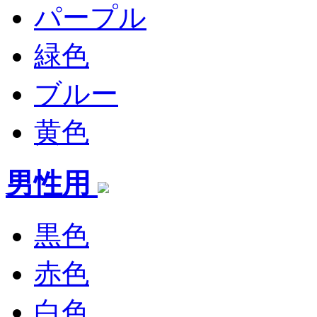
パープル
緑色
ブルー
黄色
男性用
黒色
赤色
白色