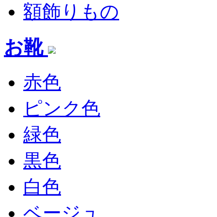
額飾りもの
お靴
赤色
ピンク色
緑色
黒色
白色
ベージュ