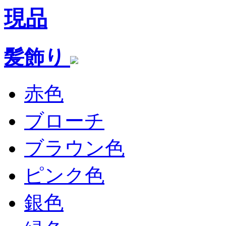
現品
髪飾り
赤色
ブローチ
ブラウン色
ピンク色
銀色