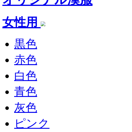
女性用
黒色
赤色
白色
青色
灰色
ピンク