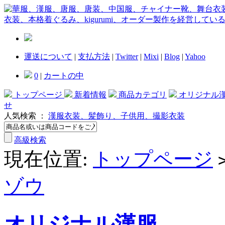
運送について
|
支払方法
|
Twitter
|
Mixi
|
Blog
|
Yahoo
0
|
カートの中
トップページ
新着情報
商品カテゴリ
オリジナル
せ
人気検索 ：
漢服衣装、髪飾り、子供用、撮影衣装
高級検索
現在位置:
トップページ
ゾウ
オリジナル漢服