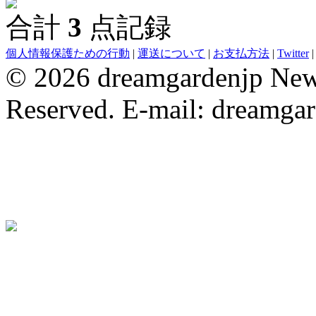
合計
3
点記録
evening dresses
Wedding Party Dresses
bridesmaid dresses
Robe De 
個人情報保護ための行動
|
運送について
|
お支払方法
|
Twitter
© 2026 dreamgardenjp NewC
Reserved. E-mail: dreamga