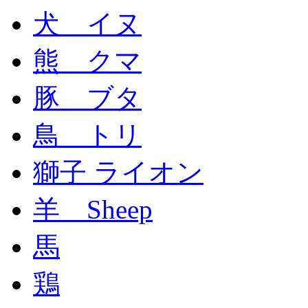
犬 イヌ
熊 クマ
豚 ブタ
鳥 トリ
獅子 ライオン
羊 Sheep
馬
鶏