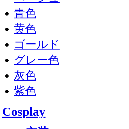
青色
黄色
ゴールド
グレー色
灰色
紫色
Cosplay