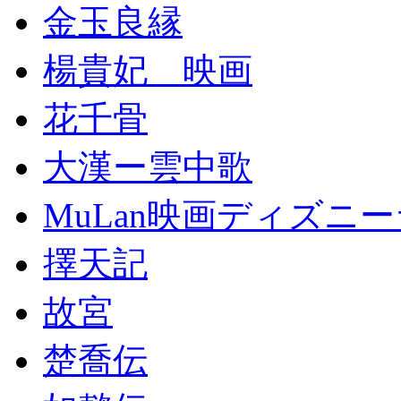
金玉良縁
楊貴妃 映画
花千骨
大漢ー雲中歌
MuLan映画ディズニ
擇天記
故宮
楚喬伝