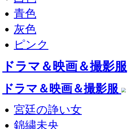
青色
灰色
ピンク
ドラマ＆映画＆撮影服
ドラマ＆映画＆撮影服
宮廷の諍い女
錦繍未央