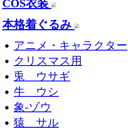
COS衣装
本格着ぐるみ
アニメ・キャラクター
クリスマス用
兎 ウサギ
牛 ウシ
象-ゾウ
猿 サル