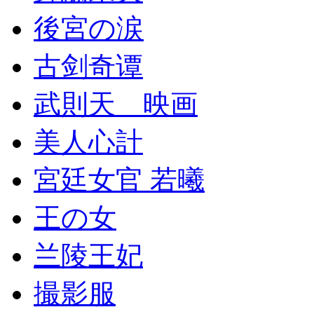
後宮の涙
古剑奇谭
武則天 映画
美人心計
宮廷女官 若曦
王の女
兰陵王妃
撮影服