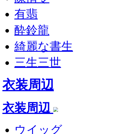
有翡
酔鈴龍
綺麗な書生
三生三世
衣装周辺
衣装周辺
ウイッグ