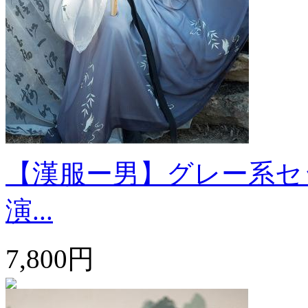
【漢服ー男】グレー系セッ
演...
7,800円