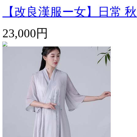
【改良漢服ー女】日常 秋冬 
23,000円