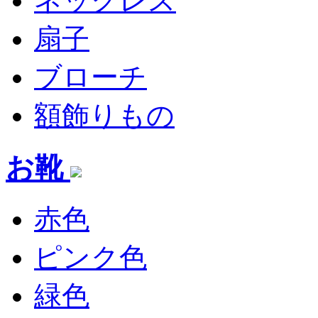
ネックレス
扇子
ブローチ
額飾りもの
お靴
赤色
ピンク色
緑色