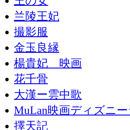
王の女
兰陵王妃
撮影服
金玉良縁
楊貴妃 映画
花千骨
大漢ー雲中歌
MuLan映画ディズニ
擇天記