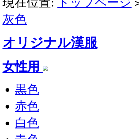
現在位置:
トップページ
灰色
オリジナル漢服
女性用
黒色
赤色
白色