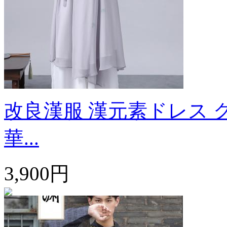
改良漢服 漢元素ドレス 
華...
3,900円