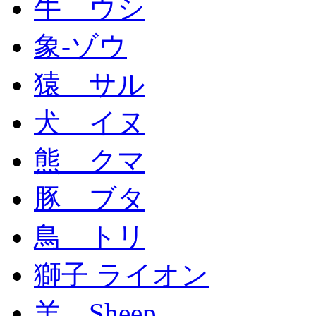
牛 ウシ
象-ゾウ
猿 サル
犬 イヌ
熊 クマ
豚 ブタ
鳥 トリ
獅子 ライオン
羊 Sheep