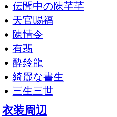
伝聞中の陳芊芊
天官賜福
陳情令
有翡
酔鈴龍
綺麗な書生
三生三世
衣装周辺