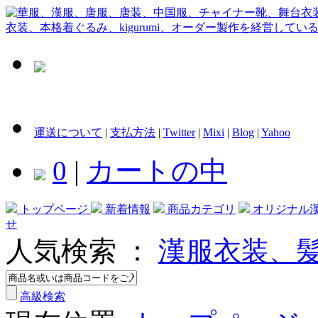
運送について
|
支払方法
|
Twitter
|
Mixi
|
Blog
|
Yahoo
0
|
カートの中
トップページ
新着情報
商品カテゴリ
オリジナル
せ
人気検索 ：
漢服衣装、
高級検索