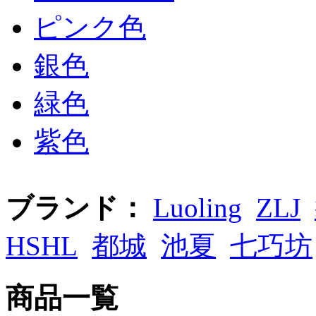
ピンク色
銀色
緑色
紫色
ブランド：
Luoling
ZLJ
HSHL
都城
池夏
七巧坊
商品一覧