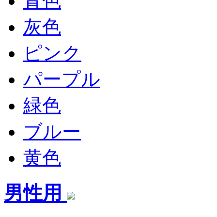
青色
灰色
ピンク
パープル
緑色
ブルー
黄色
男性用