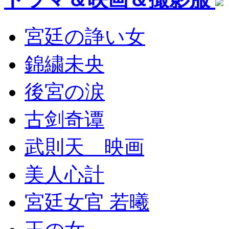
宮廷の諍い女
錦繍未央
後宮の涙
古剑奇谭
武則天 映画
美人心計
宮廷女官 若曦