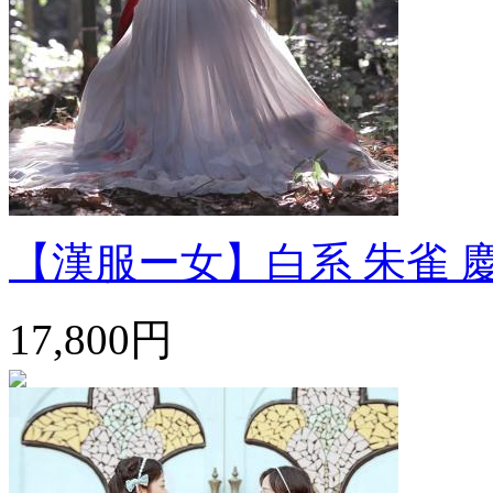
【漢服ー女】白系 朱雀 慶雲
17,800円