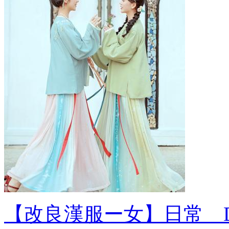
【改良漢服ー女】日常 D