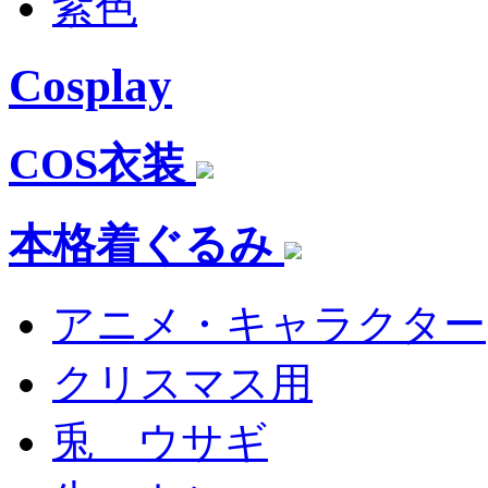
紫色
Cosplay
COS衣装
本格着ぐるみ
アニメ・キャラクター
クリスマス用
兎 ウサギ