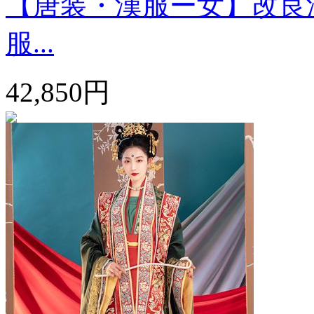
【唐装・漢服ー女】改良漢
服...
42,850円