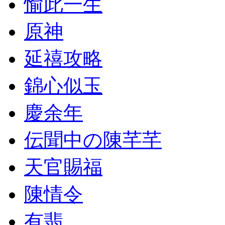
愉此一生
原神
延禧攻略
錦心似玉
慶余年
伝聞中の陳芊芊
天官賜福
陳情令
有翡