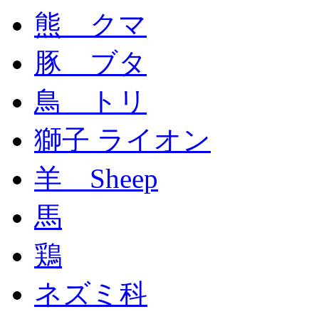
熊 クマ
豚 ブタ
鳥 トリ
獅子 ライオン
羊 Sheep
馬
鶏
ネズミ科