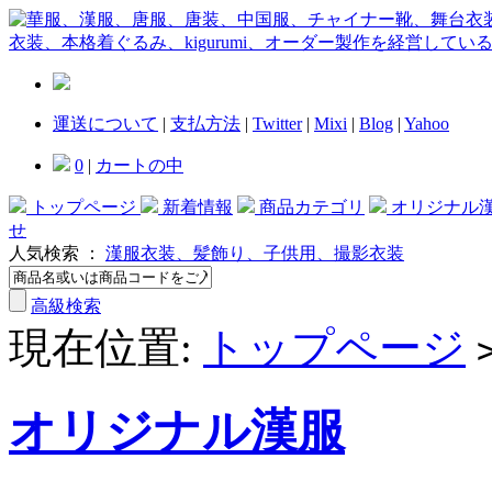
運送について
|
支払方法
|
Twitter
|
Mixi
|
Blog
|
Yahoo
0
|
カートの中
トップページ
新着情報
商品カテゴリ
オリジナル
せ
人気検索 ：
漢服衣装、髪飾り、子供用、撮影衣装
高級検索
現在位置:
トップページ
オリジナル漢服