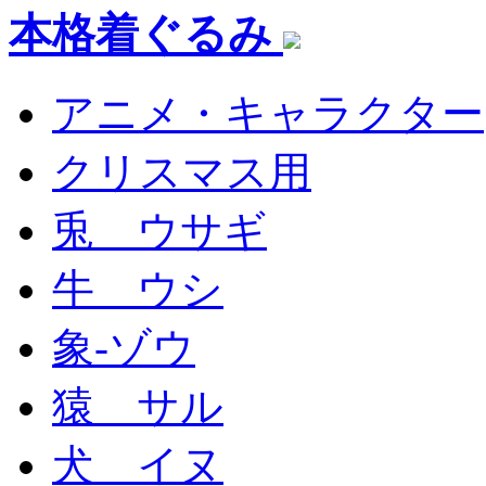
本格着ぐるみ
アニメ・キャラクター
クリスマス用
兎 ウサギ
牛 ウシ
象-ゾウ
猿 サル
犬 イヌ