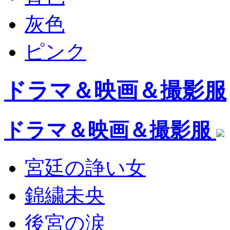
灰色
ピンク
ドラマ＆映画＆撮影服
ドラマ＆映画＆撮影服
宮廷の諍い女
錦繍未央
後宮の涙