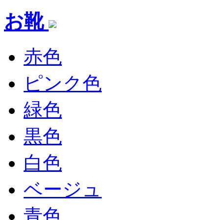
お靴
赤色
ピンク色
緑色
黒色
白色
ベージュ
青色