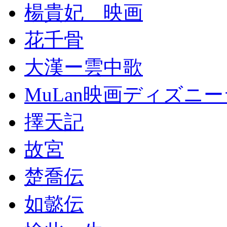
楊貴妃 映画
花千骨
大漢ー雲中歌
MuLan映画ディズニ
擇天記
故宮
楚喬伝
如懿伝