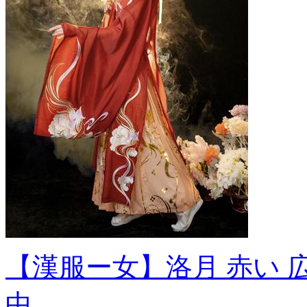
【漢服ー女】洛月 赤い 
中...