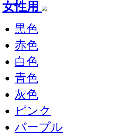
女性用
黒色
赤色
白色
青色
灰色
ピンク
パープル