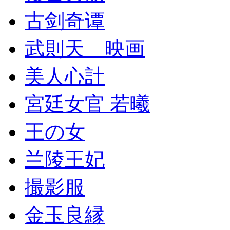
古剑奇谭
武則天 映画
美人心計
宮廷女官 若曦
王の女
兰陵王妃
撮影服
金玉良縁