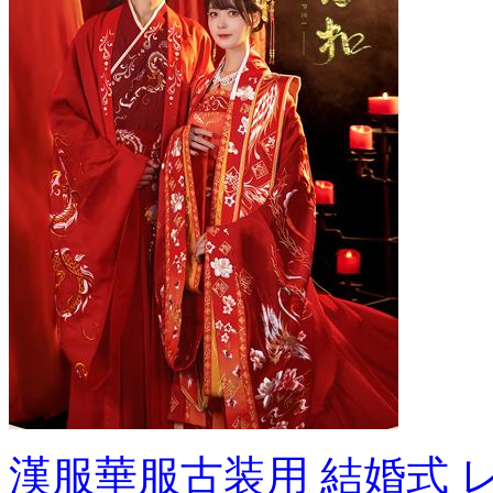
漢服華服古装用 結婚式 レ