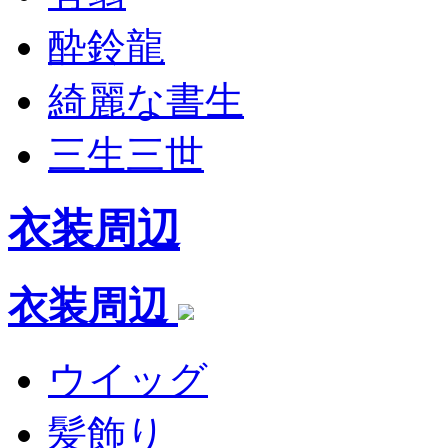
酔鈴龍
綺麗な書生
三生三世
衣装周辺
衣装周辺
ウイッグ
髪飾り