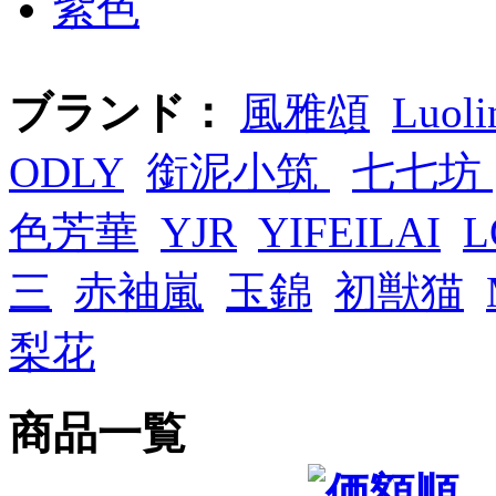
紫色
ブランド：
風雅頌
Luoli
ODLY
銜泥小筑
七七坊
色芳華
YJR
YIFEILAI
L
三
赤袖嵐
玉錦
初獣猫
梨花
商品一覧