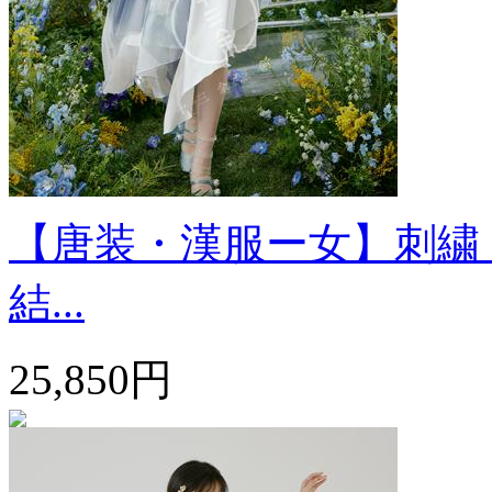
【唐装・漢服ー女】刺繍 
結...
25,850円