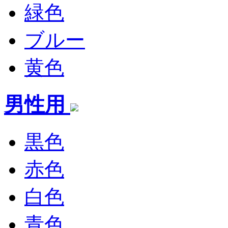
緑色
ブルー
黄色
男性用
黒色
赤色
白色
青色