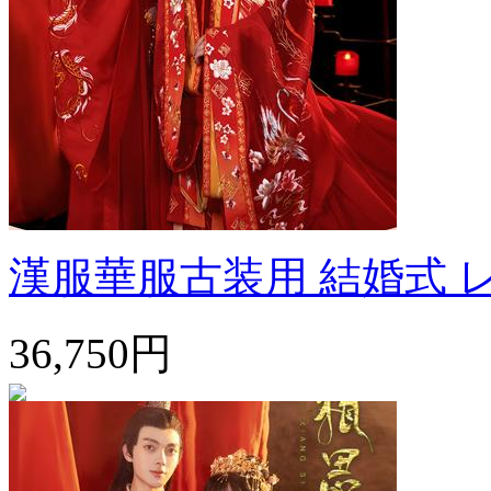
漢服華服古装用 結婚式 レ
36,750円