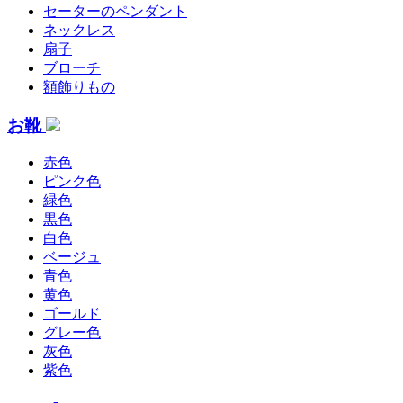
セーターのペンダント
ネックレス
扇子
ブローチ
額飾りもの
お靴
赤色
ピンク色
緑色
黒色
白色
ベージュ
青色
黄色
ゴールド
グレー色
灰色
紫色