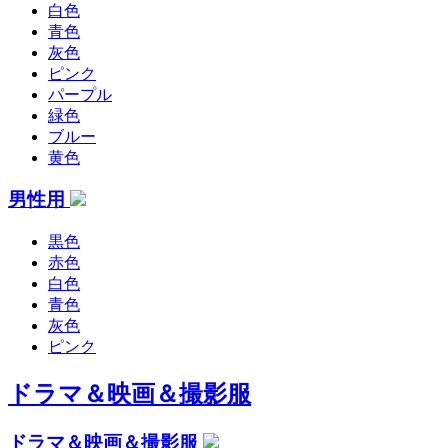
白色
青色
灰色
ピンク
パープル
緑色
ブルー
黄色
男性用
黒色
赤色
白色
青色
灰色
ピンク
ドラマ＆映画＆撮影服
ドラマ＆映画＆撮影服