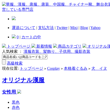
運送について
|
支払方法
|
Twitter
|
Mixi
|
Blog
|
Yahoo
0
|
カートの中
トップページ
新着情報
商品カテゴリ
オリジナル
人気検索 ：
漢服衣装、髪飾り、子供用、撮影衣装
高級検索
現在位置:
トップページ
Cosplay
本格着ぐるみ
犬 イヌ
>
>
>
オリジナル漢服
女性用
黒色
赤色