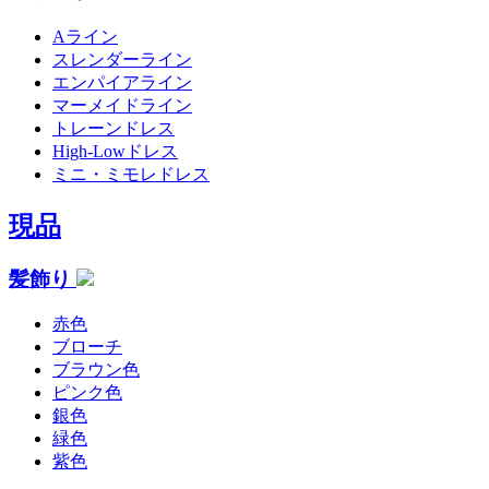
Aライン
スレンダーライン
エンパイアライン
マーメイドライン
トレーンドレス
High-Lowドレス
ミニ・ミモレドレス
現品
髪飾り
赤色
ブローチ
ブラウン色
ピンク色
銀色
緑色
紫色