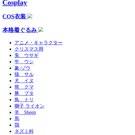
Cosplay
COS衣装
本格着ぐるみ
アニメ・キャラクター
クリスマス用
兎 ウサギ
牛 ウシ
象-ゾウ
猿 サル
犬 イヌ
熊 クマ
豚 ブタ
鳥 トリ
獅子 ライオン
羊 Sheep
馬
鶏
ネズミ科