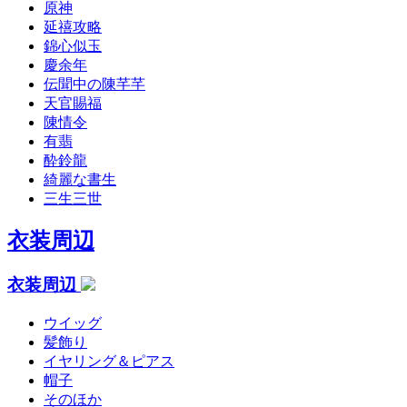
原神
延禧攻略
錦心似玉
慶余年
伝聞中の陳芊芊
天官賜福
陳情令
有翡
酔鈴龍
綺麗な書生
三生三世
衣装周辺
衣装周辺
ウイッグ
髪飾り
イヤリング＆ピアス
帽子
そのほか