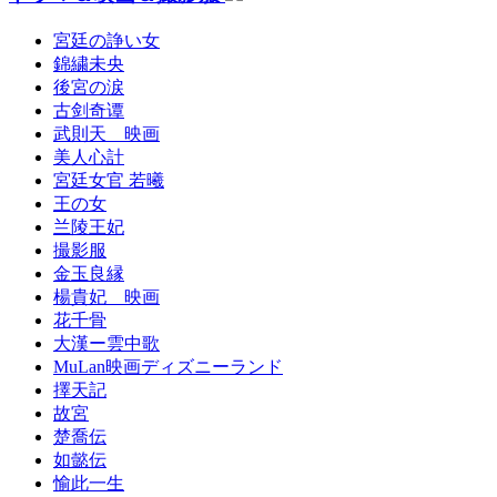
宮廷の諍い女
錦繍未央
後宮の涙
古剑奇谭
武則天 映画
美人心計
宮廷女官 若曦
王の女
兰陵王妃
撮影服
金玉良縁
楊貴妃 映画
花千骨
大漢ー雲中歌
MuLan映画ディズニーランド
擇天記
故宮
楚喬伝
如懿伝
愉此一生