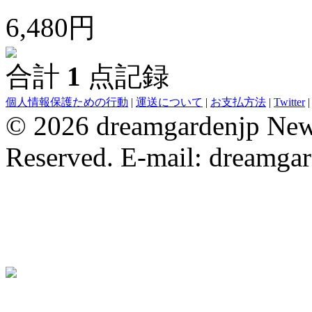
6,480円
合計
1
点記録
evening dresses
Wedding Party Dresses
bridesmaid dresses
Robe De 
個人情報保護ための行動
|
運送について
|
お支払方法
|
Twitter
© 2026 dreamgardenjp NewC
Reserved. E-mail: dreamga