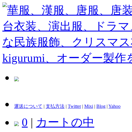
運送について
|
支払方法
|
Twitter
|
Mixi
|
Blog
|
Yahoo
0
|
カートの中