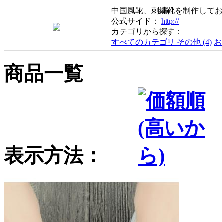
中国風靴、刺繍靴を制作して
公式サイド：
http://
カテゴリから探す：
すべてのカテゴリ
その他 (4)
お
商品一覧
表示方法：