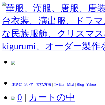
運送について
|
支払方法
|
Twitter
|
Mixi
|
Blog
|
Yahoo
0
|
カートの中