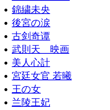
錦繍未央
後宮の涙
古剑奇谭
武則天 映画
美人心計
宮廷女官 若曦
王の女
兰陵王妃