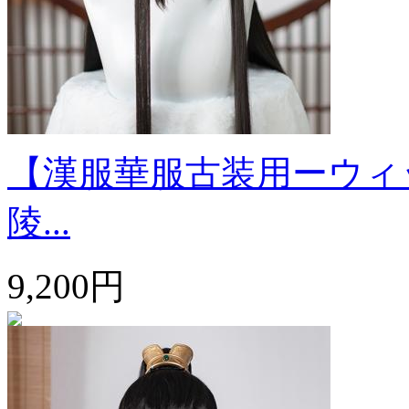
【漢服華服古装用ーウィ
陵...
9,200円