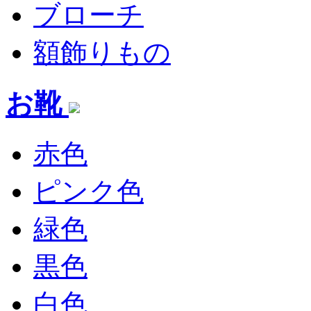
ブローチ
額飾りもの
お靴
赤色
ピンク色
緑色
黒色
白色