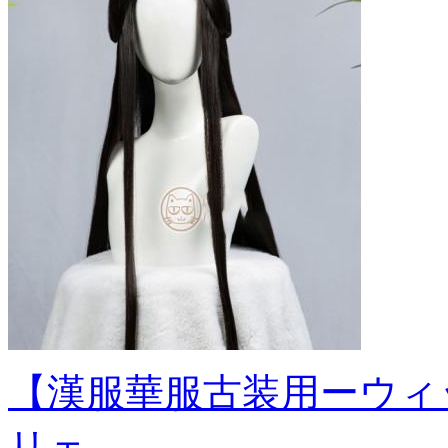
【漢服華服古装用ーウィ
リェ...