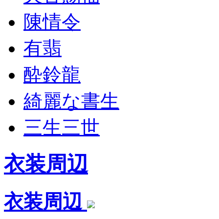
陳情令
有翡
酔鈴龍
綺麗な書生
三生三世
衣装周辺
衣装周辺