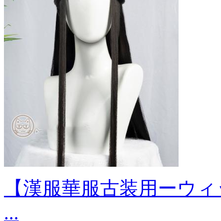
【漢服華服古装用ーウィ
...