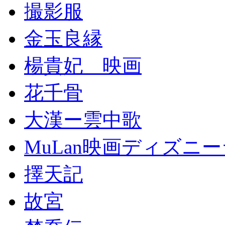
撮影服
金玉良縁
楊貴妃 映画
花千骨
大漢ー雲中歌
MuLan映画ディズニ
擇天記
故宮