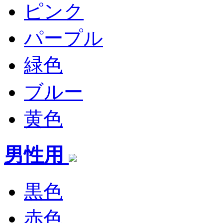
ピンク
パープル
緑色
ブルー
黄色
男性用
黒色
赤色