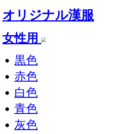
オリジナル漢服
女性用
黒色
赤色
白色
青色
灰色