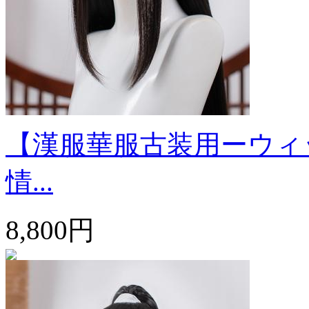
【漢服華服古装用ーウィ
情...
8,800円