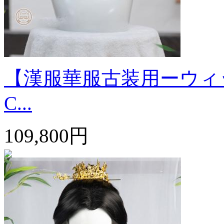
【漢服華服古装用ーウィ
C...
109,800円