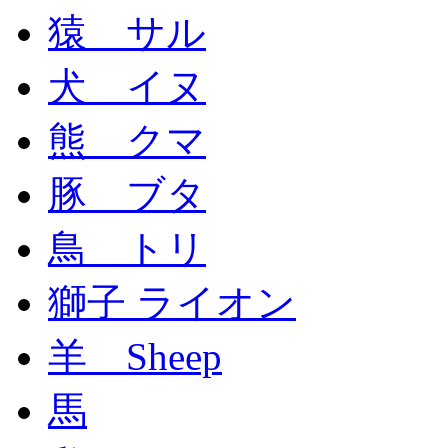
猿 サル
犬 イヌ
熊 クマ
豚 ブタ
鳥 トリ
獅子 ライオン
羊 Sheep
馬