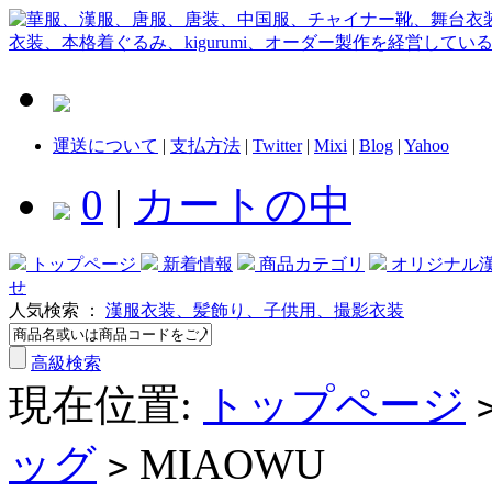
運送について
|
支払方法
|
Twitter
|
Mixi
|
Blog
|
Yahoo
0
|
カートの中
トップページ
新着情報
商品カテゴリ
オリジナル
せ
人気検索 ：
漢服衣装、髪飾り、子供用、撮影衣装
高級検索
現在位置:
トップページ
ッグ
MIAOWU
>