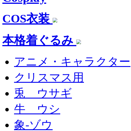
COS衣装
本格着ぐるみ
アニメ・キャラクター
クリスマス用
兎 ウサギ
牛 ウシ
象-ゾウ