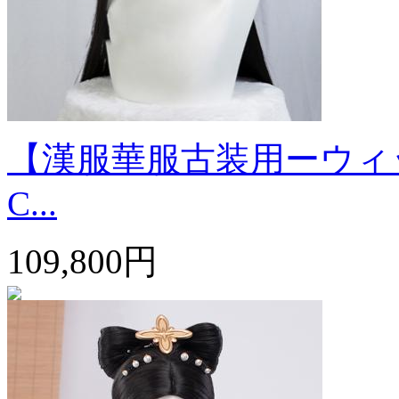
【漢服華服古装用ーウィ
C...
109,800円