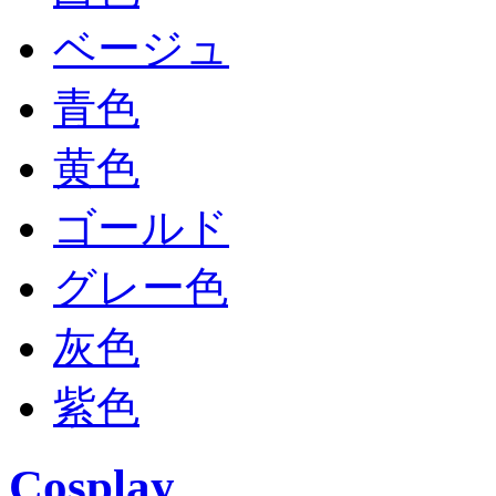
ベージュ
青色
黄色
ゴールド
グレー色
灰色
紫色
Cosplay