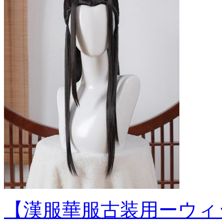
【漢服華服古装用ーウィ