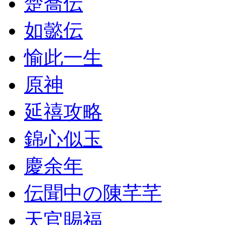
楚喬伝
如懿伝
愉此一生
原神
延禧攻略
錦心似玉
慶余年
伝聞中の陳芊芊
天官賜福