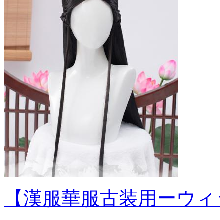
【漢服華服古装用ーウィ